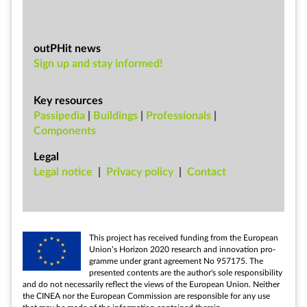
outPHit news
Sign up and stay informed!
Key resources
Passipedia
|
Buildings
|
Professionals
|
Components
Legal
Leg­al no­tice
|
Pri­vacy policy
|
Con­tact
This pro­ject has re­ceived fund­ing from the European
Uni­on’s Ho­ri­zon 2020 re­search and in­nov­a­tion pro­
gramme un­der grant agree­ment No 957175. The
presen­ted con­tents are the au­thor's sole re­spons­ib­il­ity
and do not ne­ces­sar­ily re­flect the views of the European Uni­on. Neither
the CINEA nor the European Com­mis­sion are re­spons­ible for any use