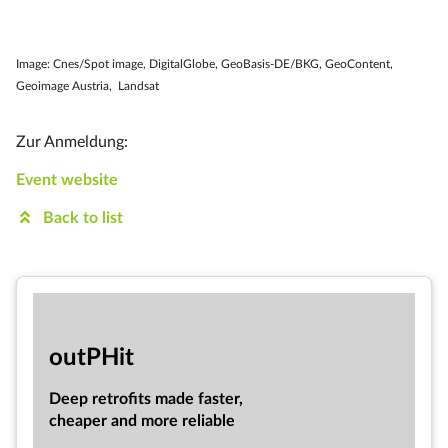
Image: Cnes/Spot image, DigitalGlobe, GeoBasis-DE/BKG, GeoContent,
Geoimage Austria, Landsat
Zur Anmeldung:
Event website
Back to list
out­PHit
Deep ret­ro­fits made faster,
cheap­er and more re­li­able