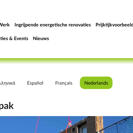
Werk
Ingrijpende energetische renovaties
Prijktijkvoorbeel
ities & Events
Nieuws
λληνικά
Español
Français
Nederlands
pak