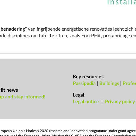
-benadering”
van ingrijpende energetische renovaties leent zich 
de disciplines om tafel te zitten, zoals EnerPHit, prefabricage e
Key resources
Passipedia
|
Buildings
|
Profes
Hit news
Legal
up and stay informed!
Leg­al no­tice
|
Pri­vacy policy
European Uni­on’s Ho­ri­zon 2020 re­search and in­nov­a­tion pro­gramme un­der grant agre
flect the views of the European Uni­on. Neither the CINEA nor the European Com­mis­sion ar