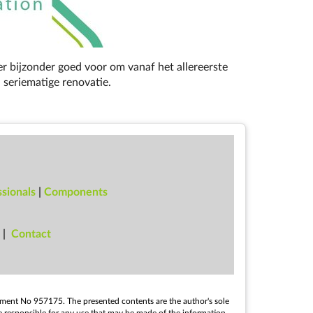
er bijzonder goed voor om vanaf het allereerste
n seriematige renovatie.
sionals
|
Components
|
Con­tact
e­ment No 957175. The presen­ted con­tents are the au­thor's sole
e re­spons­ible for any use that may be made of the in­form­a­tion