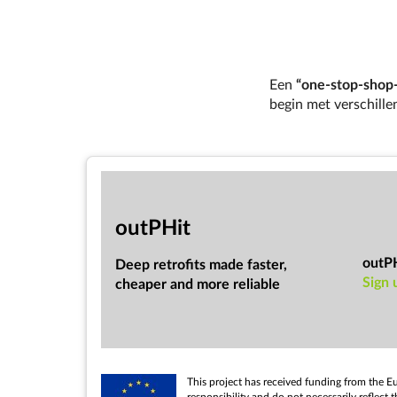
Een
“one-stop-shop
begin met verschillen
out­PHit
outP
Deep ret­ro­fits made faster,
Sign 
cheap­er and more re­li­able
This pro­ject has re­ceived fund­ing from the 
re­spons­ib­il­ity and do not ne­ces­sar­ily re­