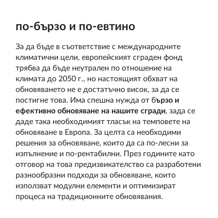
по-бързо и по-евтино
За да бъде в съответствие с международните
климатични цели, европейският сграден фонд
трябва да бъде неутрален по отношение на
климата до 2050 г., но настоящият обхват на
обновяването не е достатъчно висок, за да се
постигне това. Има спешна нужда от б
ързо и
ефективно обновяване на нашите сгради
, зада се
даде така необходимият тласък на темповете на
обновяване в Европа. За целта са необходими
решения за обновяване, които да са по-лесни за
изпълнение и по-рентабилни. През годините като
отговор на това предизвикателство са разработени
разнообразни подходи за обновяване, които
използват модулни елементи и оптимизират
процеса на традиционните обновявания.