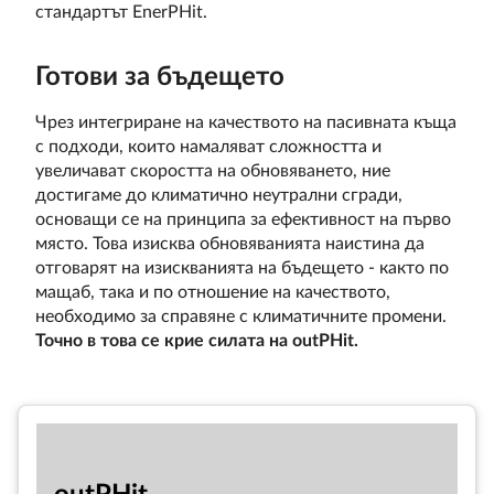
стандартът EnerPHit.
Готови за бъдещето
Чрез интегриране на качеството на пасивната къща
с подходи, които намаляват сложността и
увеличават скоростта на обновяването, ние
достигаме до климатично неутрални сгради,
основащи се на принципа за ефективност на първо
място. Това изисква обновяванията наистина да
отговарят на изискванията на бъдещето - както по
мащаб, така и по отношение на качеството,
необходимо за справяне с климатичните промени.
Точно в това се крие силата на outPHit.
out­PHit