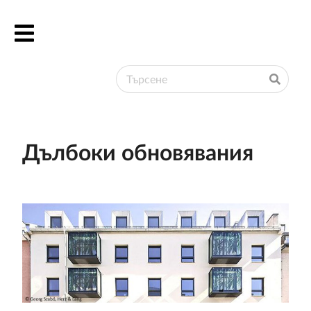
English
Български
Deutsch
Ελληνικά
Дълбоки обновявания