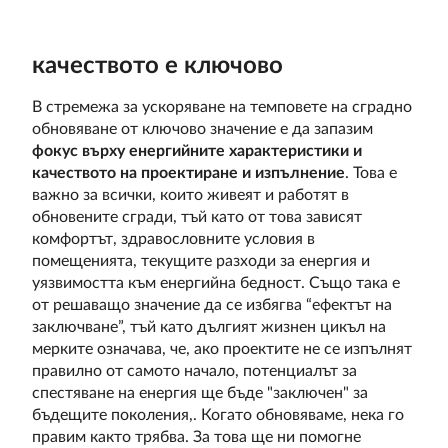
качеството е ключово
В стремежа за ускоряване на темповете на сградно
обновяване от ключово значение е да запазим
фокус върху енергийните характеристики и
качеството на проектиране и изпълнение
. Това е
важно за всички, които живеят и работят в
обновените сгради, тъй като от това зависят
комфортът, здравословните условия в
помещенията, текущите разходи за енергия и
уязвимостта към енергийна бедност. Също така е
от решаващо значение да се избягва “ефектът на
заключване”, тъй като дългият жизнен цикъл на
мерките означава, че, ако проектите не се изпълнят
правилно от самото начало, потенциалът за
спестяване на енергия ще бъде "заключен" за
бъдещите поколения,. Когато обновяваме, нека го
правим както трябва. За това ще ни помогне