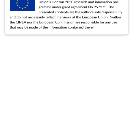
Uni­on’s Ho­ri­zon 2020 re­search and in­nov­a­tion pro­
gramme un­der grant agree­ment No 957175. The
presen­ted con­tents are the au­thor's sole re­spons­ib­il­ity
and do not ne­ces­sar­ily re­flect the views of the European Uni­on. Neither
the CINEA nor the European Com­mis­sion are re­spons­ible for any use
that may be made of the in­form­a­tion con­tained therein.