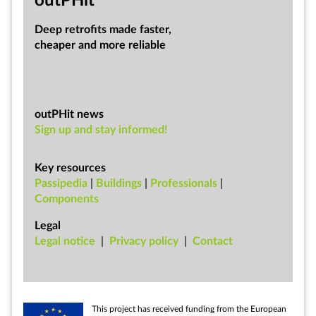
Deep ret­ro­fits made faster,
cheap­er and more re­li­able
outPHit news
Sign up and stay informed!
Key resources
Passipedia
|
Buildings
|
Professionals
|
Components
Legal
Leg­al no­tice
|
Pri­vacy policy
|
Con­tact
This pro­ject has re­ceived fund­ing from the European